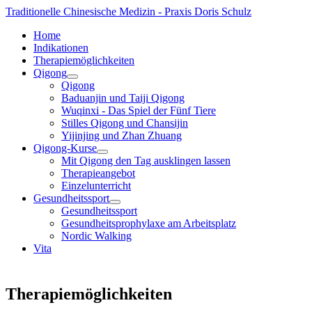
Traditionelle Chinesische Medizin - Praxis Doris Schulz
Home
Indikationen
Therapiemöglichkeiten
Qigong
Qigong
Baduanjin und Taiji Qigong
Wuqinxi - Das Spiel der Fünf Tiere
Stilles Qigong und Chansijin
Yijinjing und Zhan Zhuang
Qigong-Kurse
Mit Qigong den Tag ausklingen lassen
Therapieangebot
Einzelunterricht
Gesundheitssport
Gesundheitssport
Gesundheitsprophylaxe am Arbeitsplatz
Nordic Walking
Vita
Therapiemöglichkeiten