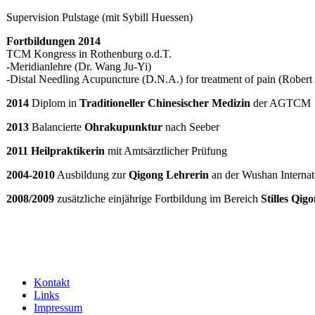
Supervision Pulstage (mit Sybill Huessen)
Fortbildungen 2014
TCM Kongress in Rothenburg o.d.T.
-Meridianlehre (Dr. Wang Ju-Yi)
-Distal Needling Acupuncture (D.N.A.) for treatment of pain (Rober
2014
Diplom in
Traditioneller Chinesischer Medizin
der AGTCM
2013
Balancierte
Ohrakupunktur
nach Seeber
2011
Heilpraktikerin
mit Amtsärztlicher Prüfung
2004-2010
Ausbildung zur
Qigong Lehrerin
an der Wushan Internat
2008/2009
zusätzliche einjährige Fortbildung im Bereich
Stilles Qig
Kontakt
Links
Impressum