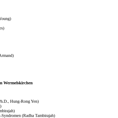
 Young)
es)
 Armand)
 in Wermelskirchen
, Ph.D., Hung-Rong Yen)
)
mbirajah)
Bi-Syndromen (Radha Tambirajah)