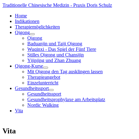
Traditionelle Chinesische Medizin - Praxis Doris Schulz
Home
Indikationen
Therapiemöglichkeiten
Qigong
Qigong
Baduanjin und Taiji Qigong
Wuqinxi - Das Spiel der Fünf Tiere
Stilles Qigong und Chansijin
Yijinjing und Zhan Zhuang
Qigong-Kurse
Mit Qigong den Tag ausklingen lassen
Therapieangebot
Einzelunterricht
Gesundheitssport
Gesundheitssport
Gesundheitsprophylaxe am Arbeitsplatz
Nordic Walking
Vita
Vita