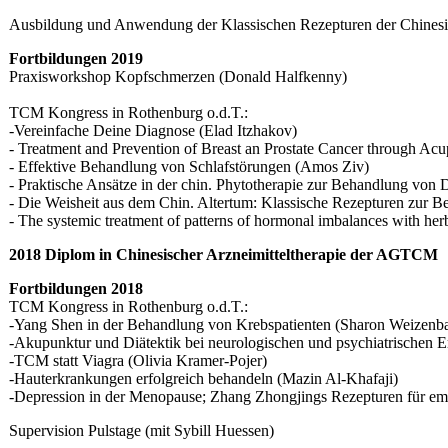
Ausbildung und Anwendung der Klassischen Rezepturen der Chines
Fortbildungen 2019
Praxisworkshop Kopfschmerzen (Donald Halfkenny)
TCM Kongress in Rothenburg o.d.T.:
-Vereinfache Deine Diagnose (Elad Itzhakov)
- Treatment and Prevention of Breast an Prostate Cancer through Ac
- Effektive Behandlung von Schlafstörungen (Amos Ziv)
- Praktische Ansätze in der chin. Phytotherapie zur Behandlung von
- Die Weisheit aus dem Chin. Altertum: Klassische Rezepturen zu
- The systemic treatment of patterns of hormonal imbalances with herb
2018 Diplom in Chinesischer Arzneimitteltherapie der AGTCM
Fortbildungen 2018
TCM Kongress in Rothenburg o.d.T.:
-Yang Shen in der Behandlung von Krebspatienten (Sharon Weizen
-Akupunktur und Diätektik bei neurologischen und psychiatrischen
-TCM statt Viagra (Olivia Kramer-Pojer)
-Hauterkrankungen erfolgreich behandeln (Mazin Al-Khafaji)
-Depression in der Menopause; Zhang Zhongjings Rezepturen für em
Supervision Pulstage (mit Sybill Huessen)