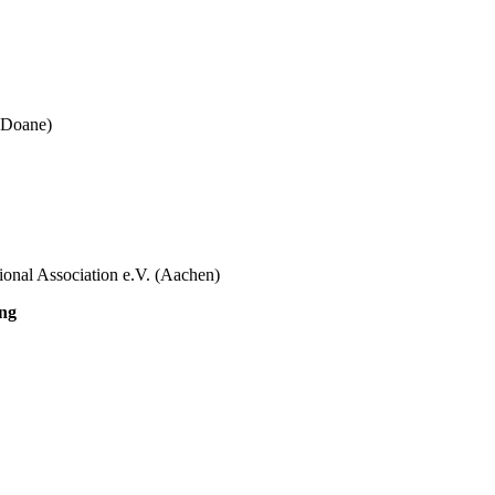
t Doane)
ional Association e.V. (Aachen)
ong