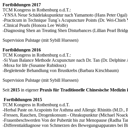
Fortbildungen 2017
TCM Kongress in Rothenburg o.d.T.:
-YNSA Neue Schädelakupunktur nach Yamamoto (Hans Peter Ogal)
-Practicum in Technique Tung´s Acupuncture Points (Dr. Wei-Chieh
-Clinical Pearls (Honora Lee Wolfe)
-Diagnosing Shen an Treating Shen Disturbances (Lillian Pearl Bridg
Supervision Pulstage (mit Sybill Huessen)
Fortbildungen 2016
TCM Kongress in Rothenburg o.d.T.:
-Si Yuan Balance Methode Acupuncture nach Dr. Tan (Dr. Delphine
-Moxa for life (Susanne Rubidoux)
-Begleitende Behandlung von Brustkrebs (Barbara Kirschbaum)
Supervision Pulstage (mit Sybill Huessen)
Seit
2015
in eigener
Praxis für Traditionelle Chinesische Medizin
Fortbildungen 2015
TCM Kongress in Rothenburg o.d.T.
-Herbal Paste on Acupoints for Asthma and Allergic Rhinitis (M.D.
-Fressen, Rauchen, Drogenkonsum - Ohrakupunktur (Michael Noack
-Frauenbeschwerden Von der Pubertät bis zur Menopause (Radha Ta
-Differentialdiagnose von Schmerzen des Bewegungsapparates bei 